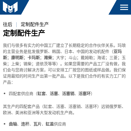
往后
定制配件生产
定制配件生产
我们与很多有实力的中国工厂建立了长期稳定的合作伙伴关系。玛琅
的主营业务是批发俄罗斯、韩国、日本、中国的发动机配件（
亚玛
斯
；
康明斯
；
卡玛斯
；
潍柴
；大宇；斗山；戴姆勒；海诺；三菱；玉
柴；上柴；锡柴；道依茨等等）。如果您需要的产品工厂没有做，我
们会与您商讨解决方案，可以安排工厂按您的图纸或样品做。我们保
证用最短的时间生产出第一批产品。以下是我们合作的有实力工厂的
产品：
四配套供应商（
缸套
、
活塞
、
活塞销
、
活塞环
）
其生产的四配套产品（缸套、活塞、活塞销、活塞环）远销俄罗斯、
欧洲、美洲和亚洲等大型发动机生产商。
曲轴
、
连杆
、
瓦片
、
缸盖
供应商