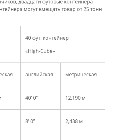
зчиков, двадцати футовые контейнера
онтейнера могут вмещать товар от 25 тонн
40 фут. контейнер
«High-Cube»
еская
английская
метрическая
м
40′ 0″
12,190 м
8′ 0″
2,438 м