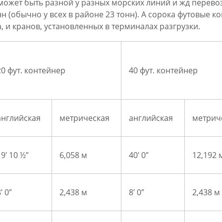
может быть разной у разных морских линий и жд перево
нн (обычно у всех в районе 23 тонн). А сорока футовые к
а, и кранов, установленных в терминалах разгрузки.
20 фут. контейнер
40 фут. контейнер
английская
метрическая
английская
метрич
19′ 10 ½″
6,058 м
40′ 0″
12,192 
′ 0″
2,438 м
8′ 0″
2,438 м