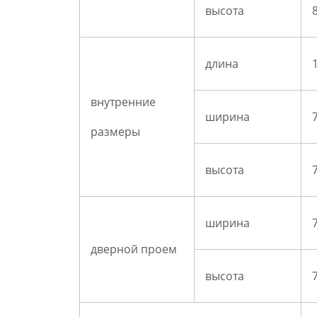
высота
8
длина
1
внутренние
ширина
7
размеры
высота
7
ширина
7
дверной проем
высота
7