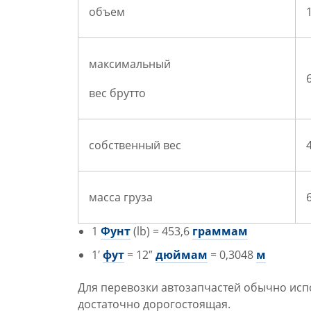
объем
максимальный
вес брутто
собственный вес
масса груза
1
Фунт
(lb) = 453,6
граммам
1′
фут
= 12″
дюймам
= 0,3048
м
Для перевозки автозапчастей обычно испо
достаточно дорогостоящая.