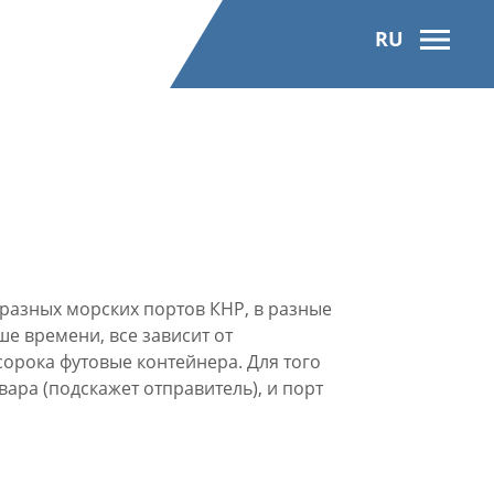
RU
разных морских портов КНР, в разные
е времени, все зависит от
орока футовые контейнера. Для того
ара (подскажет отправитель), и порт