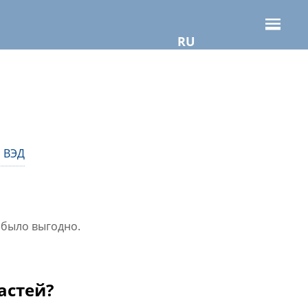
RU
 ВЭД
о было выгодно.
астей?